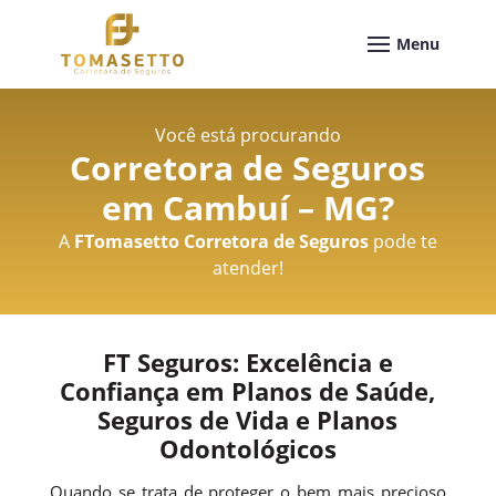
Você está procurando
Corretora de Seguros
em Cambuí – MG
?
A
FTomasetto Corretora de Seguros
pode te
atender!
FT Seguros: Excelência e
Confiança em Planos de Saúde,
Seguros de Vida e Planos
Odontológicos
Quando se trata de proteger o bem mais precioso