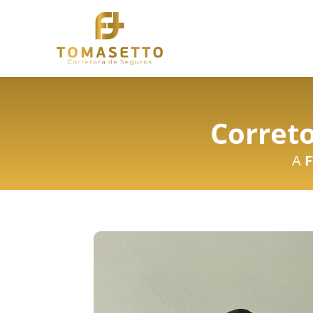
Correto
A
F