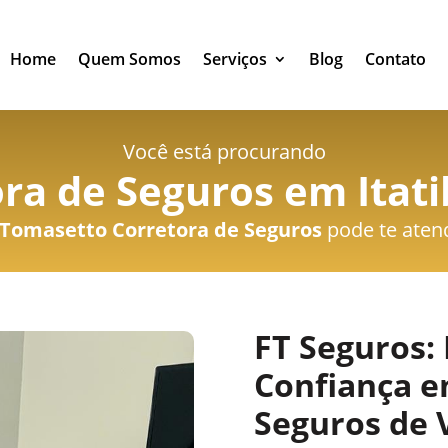
Home
Quem Somos
Serviços
Blog
Contato
Você está procurando
ra de Seguros em Itati
Tomasetto Corretora de Seguros
pode te aten
FT Seguros: 
Confiança e
Seguros de 