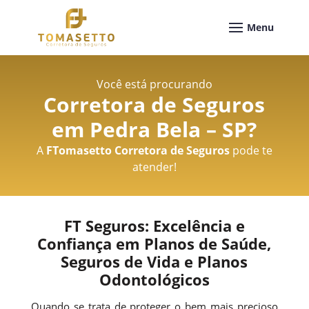
Você está procurando
Corretora de Seguros
em Pedra Bela – SP
?
A
FTomasetto Corretora de Seguros
pode te
atender!
FT Seguros: Excelência e
Confiança em Planos de Saúde,
Seguros de Vida e Planos
Odontológicos
Quando se trata de proteger o bem mais precioso