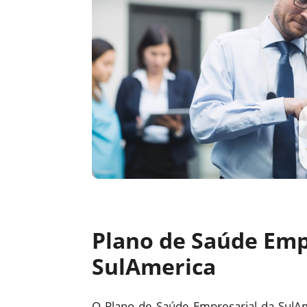
Plano de Saúde Emp
SulAmerica
O Plano de Saúde Empresarial da SulA