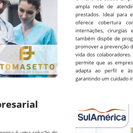
ampla rede de atendim
prestados. Ideal para 
oferece cobertura com
internações, cirurgias
também dispõe de progr
promover a prevenção d
vida dos colaboradores.
permite que as empres
adapta ao perfil e às
garantindo um cuidado i
resarial
merica é uma solução de