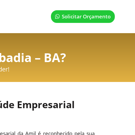
Solicitar Orçamento
badia – BA
?
der!
úde Empresarial
sarial da Amil é reconhecido pela sua