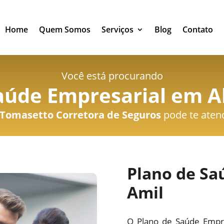
Home
Quem Somos
Serviços
Blog
Contato
Você está procurando
aúde Empresarial em A
Tomasetto Corretora de Seguros
pode te aten
Plano de Sa
Amil
O Plano de Saúde Empre