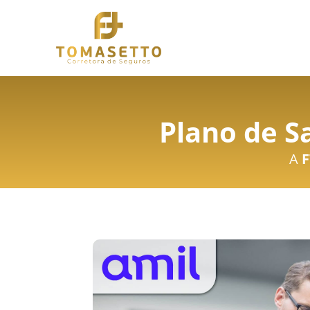
Plano de S
A
F