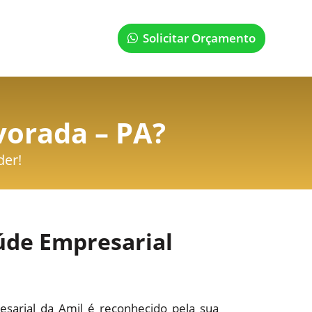
Solicitar Orçamento
vorada – PA
?
der!
úde Empresarial
sarial da Amil é reconhecido pela sua