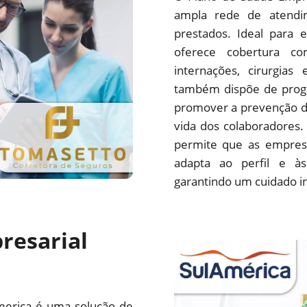
ampla rede de atendim
prestados. Ideal para 
oferece cobertura com
internações, cirurgias
também dispõe de progr
promover a prevenção d
vida dos colaboradores.
permite que as empres
adapta ao perfil e às
garantindo um cuidado i
resarial
merica é uma solução de