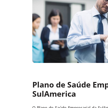
Plano de Saúde Emp
SulAmerica
O Plano de Saúde Empresarial da SulA