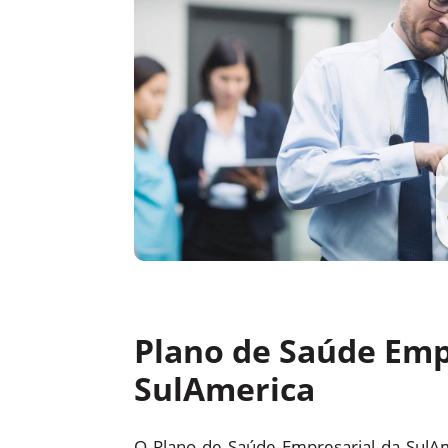
Plano de Saúde Emp
SulAmerica
O Plano de Saúde Empresarial da SulA