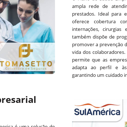
ampla rede de atendim
prestados. Ideal para 
oferece cobertura com
internações, cirurgias
também dispõe de progr
promover a prevenção d
vida dos colaboradores.
permite que as empres
adapta ao perfil e às
garantindo um cuidado i
resarial
merica é uma solução de