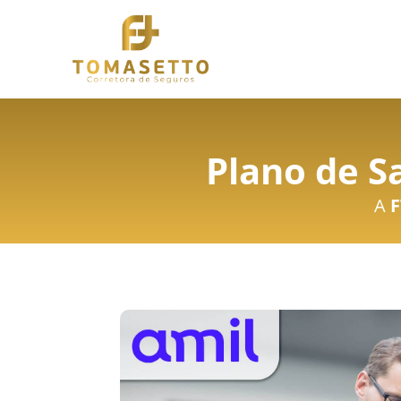
Plano de S
A
F