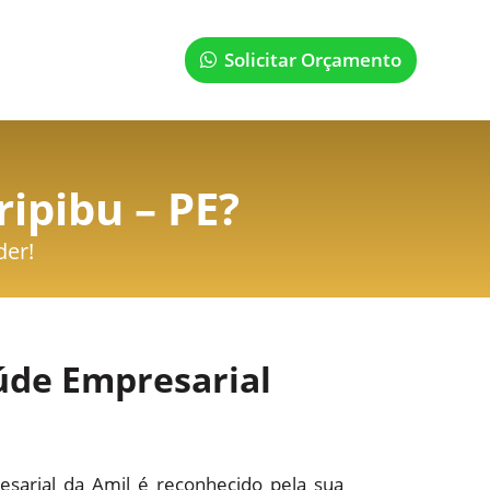
Solicitar Orçamento
ipibu – PE
?
der!
úde Empresarial
sarial da Amil é reconhecido pela sua