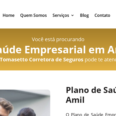
Home
Quem Somos
Serviços
Blog
Contato
Você está procurando
aúde Empresarial em Ar
Tomasetto Corretora de Seguros
pode te aten
Plano de Sa
Amil
O Plano de Saúde Empre