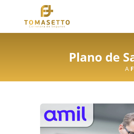
Plano de S
A
F