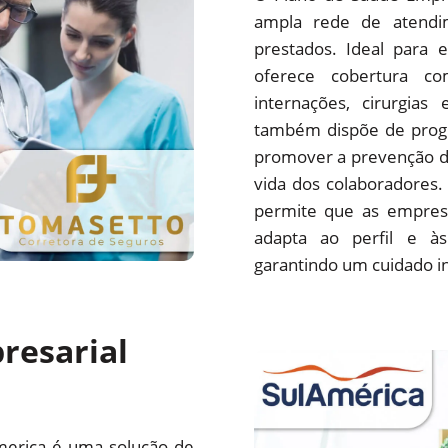
ampla rede de atendim
prestados. Ideal para 
oferece cobertura com
internações, cirurgias
também dispõe de progr
promover a prevenção d
vida dos colaboradores.
permite que as empres
adapta ao perfil e às
garantindo um cuidado i
resarial
merica é uma solução de