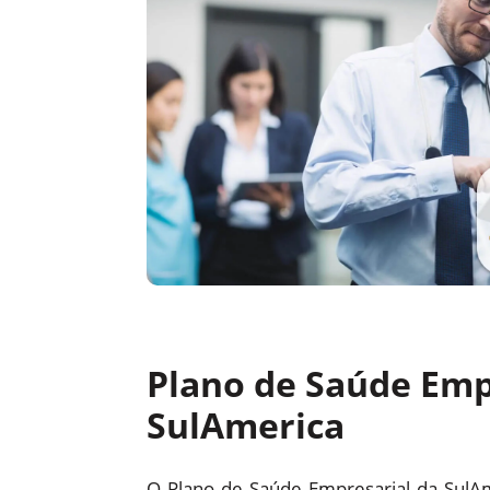
Plano de Saúde Emp
SulAmerica
O Plano de Saúde Empresarial da SulA