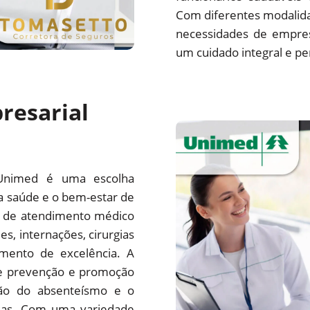
Com diferentes modalida
necessidades de empre
um cuidado integral e pe
resarial
Unimed é uma escolha
a saúde e o bem-estar de
e de atendimento médico
es, internações, cirurgias
mento de excelência. A
e prevenção e promoção
ção do absenteísmo e o
sas. Com uma variedade