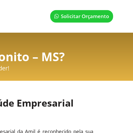
Solicitar Orçamento
onito – MS
?
der!
úde Empresarial
sarial da Amil é reconhecido pela sua