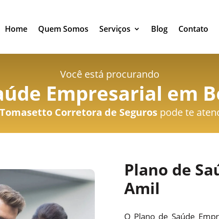
Home
Quem Somos
Serviços
Blog
Contato
Você está procurando
aúde Empresarial em B
Tomasetto Corretora de Seguros
pode te aten
Plano de Sa
Amil
O Plano de Saúde Empre