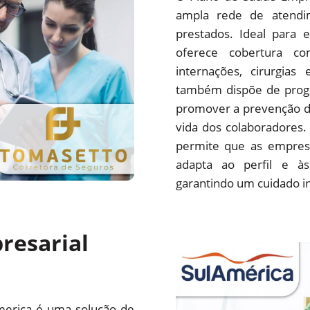
ampla rede de atendim
prestados. Ideal para 
oferece cobertura com
internações, cirurgias
também dispõe de progr
promover a prevenção d
vida dos colaboradores.
permite que as empres
adapta ao perfil e às
garantindo um cuidado i
resarial
merica é uma solução de