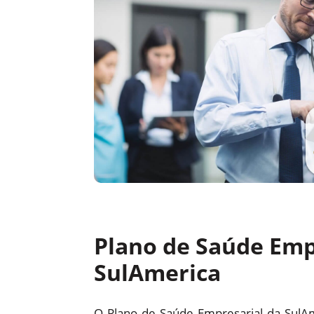
Plano de Saúde Emp
SulAmerica
O Plano de Saúde Empresarial da SulA