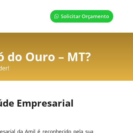
Solicitar Orçamento
ó do Ouro – MT
?
der!
úde Empresarial
sarial da Amil é reconhecido pela sua