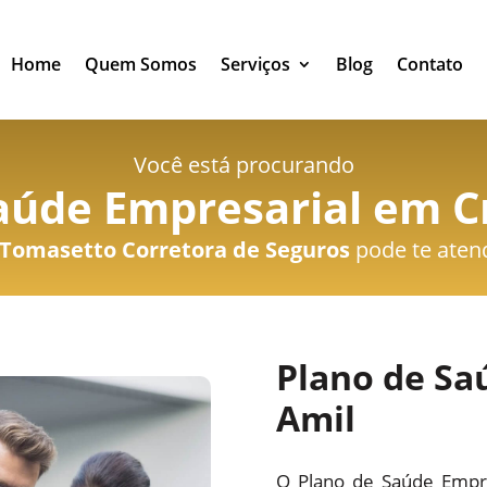
Home
Quem Somos
Serviços
Blog
Contato
Você está procurando
aúde Empresarial em Cr
Tomasetto Corretora de Seguros
pode te aten
Plano de Sa
Amil
O Plano de Saúde Empre