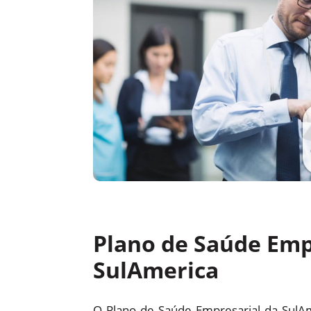
Plano de Saúde Emp
SulAmerica
O Plano de Saúde Empresarial da SulA