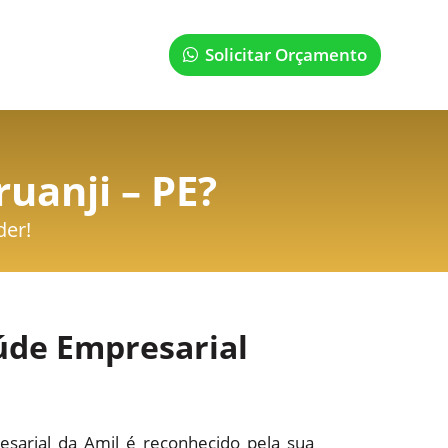
Solicitar Orçamento
uanji – PE
?
der!
úde Empresarial
sarial da Amil é reconhecido pela sua