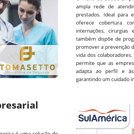
ampla rede de atendim
prestados. Ideal para 
oferece cobertura com
internações, cirurgias
também dispõe de progr
promover a prevenção d
vida dos colaboradores.
permite que as empres
adapta ao perfil e às
garantindo um cuidado i
resarial
merica é uma solução de