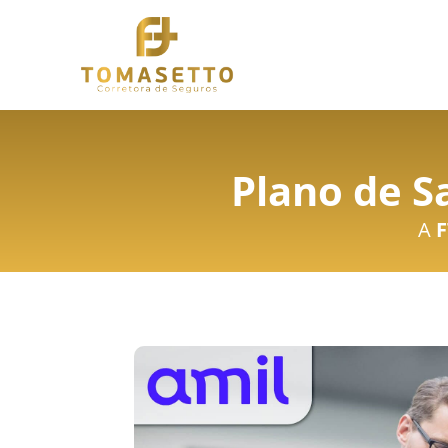
Plano de S
A
F