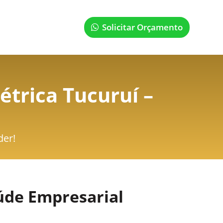
Solicitar Orçamento
étrica Tucuruí –
der!
úde Empresarial