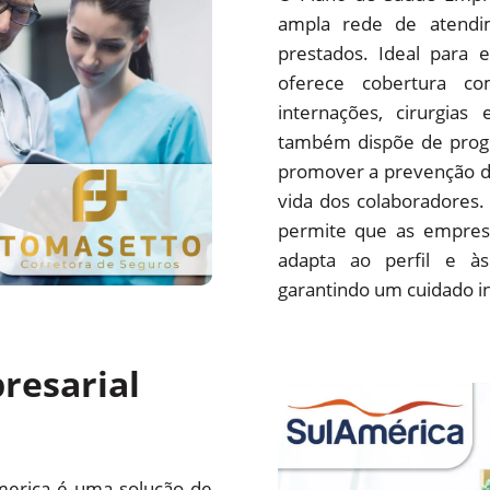
ampla rede de atendim
prestados. Ideal para 
oferece cobertura com
internações, cirurgias
também dispõe de progr
promover a prevenção d
vida dos colaboradores.
permite que as empres
adapta ao perfil e às
garantindo um cuidado i
resarial
merica é uma solução de