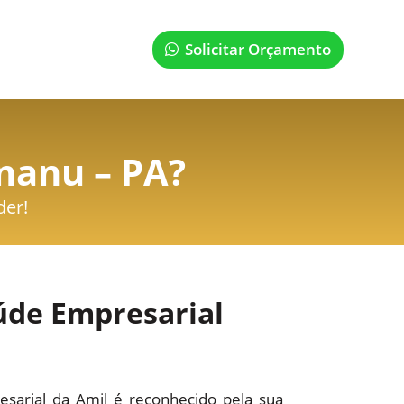
Solicitar Orçamento
nanu – PA
?
der!
úde Empresarial
sarial da Amil é reconhecido pela sua