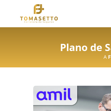
Plano de 
A
F