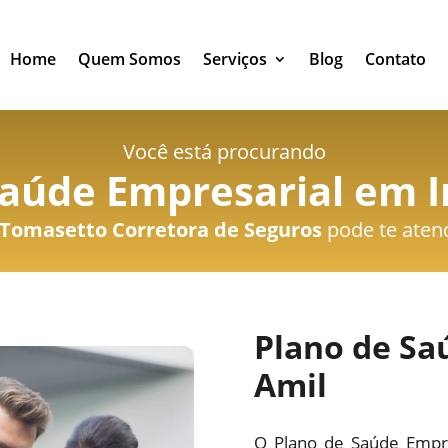
Home
Quem Somos
Serviços
Blog
Contato
Você está procurando
Saúde Empresarial em I
Tomasetto Corretora de Seguros
pode te aten
Plano de Sa
Amil
O Plano de Saúde Empre