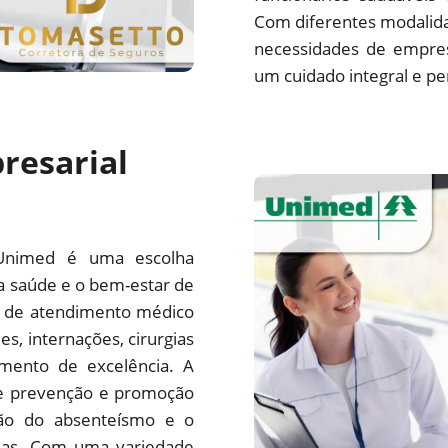
Com diferentes modalida
necessidades de empre
um cuidado integral e pe
resarial
Unimed é uma escolha
a saúde e o bem-estar de
e de atendimento médico
es, internações, cirurgias
mento de excelência. A
e prevenção e promoção
ção do absenteísmo e o
sas. Com uma variedade