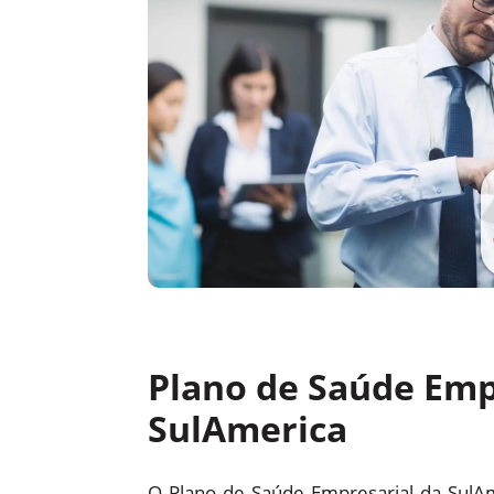
Plano de Saúde Emp
SulAmerica
O Plano de Saúde Empresarial da SulA