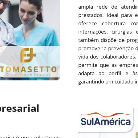
ampla rede de atendim
prestados. Ideal para 
oferece cobertura com
internações, cirurgias
também dispõe de progr
promover a prevenção d
vida dos colaboradores.
permite que as empres
adapta ao perfil e às
garantindo um cuidado i
resarial
merica é uma solução de