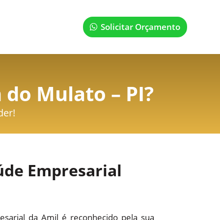
Solicitar Orçamento
 do Mulato – PI
?
der!
úde Empresarial
sarial da Amil é reconhecido pela sua