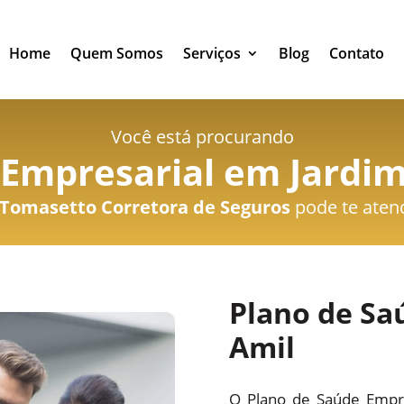
Home
Quem Somos
Serviços
Blog
Contato
Você está procurando
Empresarial em Jardim
Tomasetto Corretora de Seguros
pode te aten
Plano de Sa
Amil
O Plano de Saúde Empre