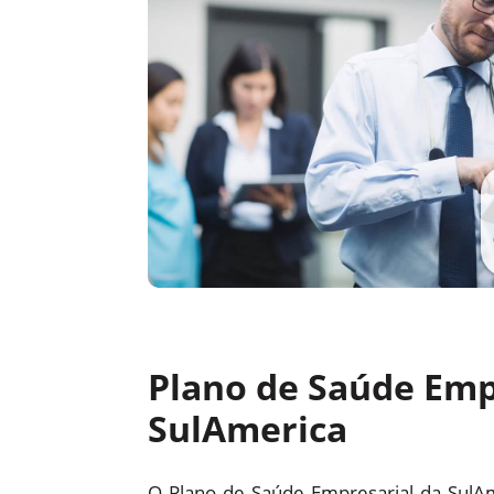
Plano de Saúde Emp
SulAmerica
O Plano de Saúde Empresarial da SulA