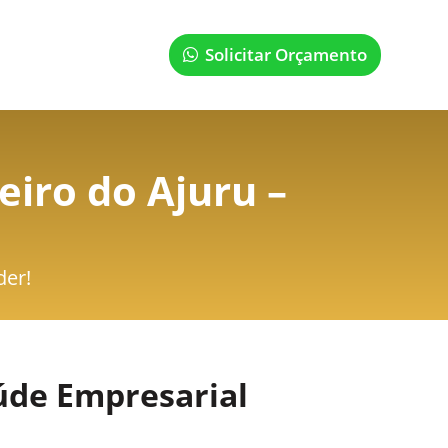
Solicitar Orçamento
iro do Ajuru –
der!
úde Empresarial