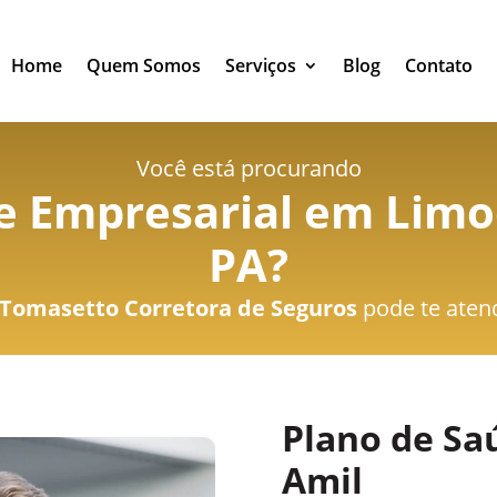
Home
Quem Somos
Serviços
Blog
Contato
Você está procurando
e Empresarial em Limoe
PA
?
Tomasetto Corretora de Seguros
pode te aten
Plano de Sa
Amil