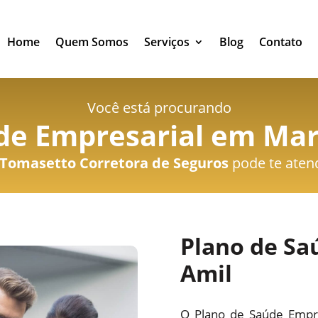
Home
Quem Somos
Serviços
Blog
Contato
Você está procurando
de Empresarial em Ma
Tomasetto Corretora de Seguros
pode te aten
Plano de Sa
Amil
O Plano de Saúde Empre