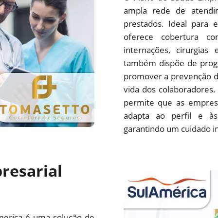
ampla rede de atendim
prestados. Ideal para 
oferece cobertura com
internações, cirurgias
também dispõe de progr
promover a prevenção d
vida dos colaboradores.
permite que as empres
adapta ao perfil e às
garantindo um cuidado i
resarial
merica é uma solução de