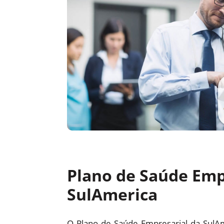
Plano de Saúde Emp
SulAmerica
O Plano de Saúde Empresarial da SulA