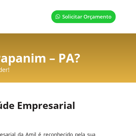
Solicitar Orçamento
rapanim – PA
?
der!
úde Empresarial
sarial da Amil é reconhecido pela sua