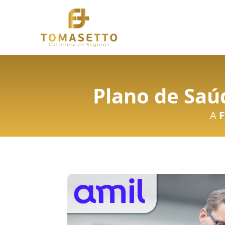
Plano de Saú
A
F