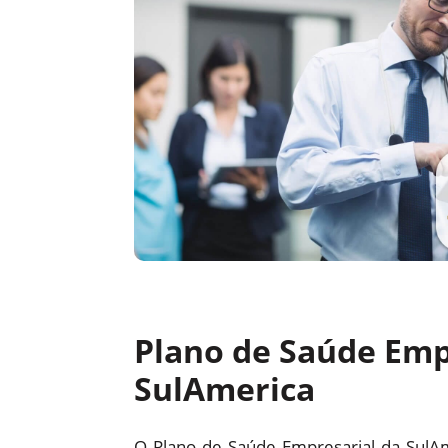
Plano de Saúde Emp
SulAmerica
O Plano de Saúde Empresarial da SulA