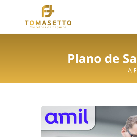
Plano de S
A
F