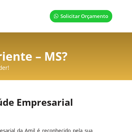
Solicitar Orçamento
iente – MS
?
der!
úde Empresarial
sarial da Amil é reconhecido pela sua