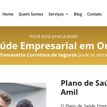
Home
Quem Somos
Serviços
Blog
Contato
Você está procurando
aúde Empresarial em Or
Tomasetto Corretora de Seguros
pode te aten
Plano de Sa
Amil
O Plano de Saúde Empre