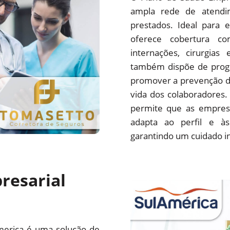
ampla rede de atendim
prestados. Ideal para 
oferece cobertura com
internações, cirurgias
também dispõe de progr
promover a prevenção d
vida dos colaboradores.
permite que as empres
adapta ao perfil e às
garantindo um cuidado i
resarial
merica é uma solução de