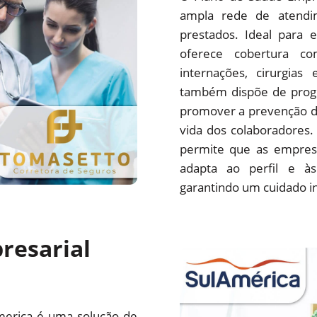
ampla rede de atendim
prestados. Ideal para 
oferece cobertura com
internações, cirurgias
também dispõe de progr
promover a prevenção d
vida dos colaboradores.
permite que as empres
adapta ao perfil e às
garantindo um cuidado i
resarial
merica é uma solução de