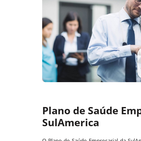
Plano de Saúde Emp
SulAmerica
O Plano de Saúde Empresarial da SulA