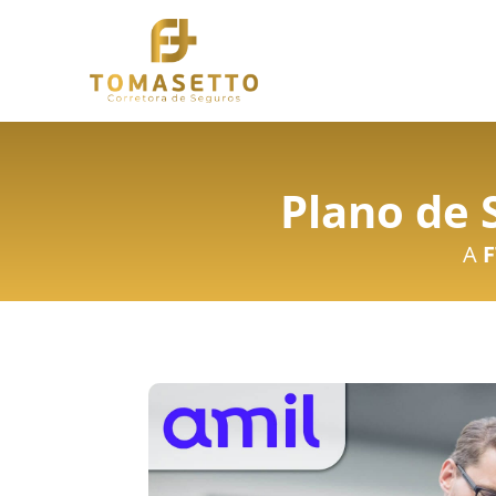
Plano de 
A
F