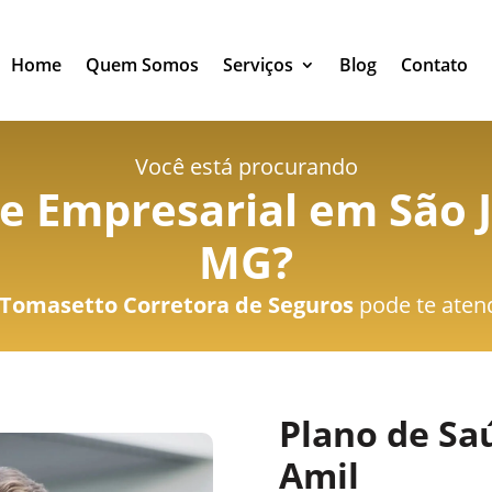
Home
Quem Somos
Serviços
Blog
Contato
Você está procurando
e Empresarial em São J
MG
?
Tomasetto Corretora de Seguros
pode te aten
Plano de Sa
Amil