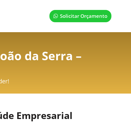
Solicitar Orçamento
oão da Serra –
der!
úde Empresarial