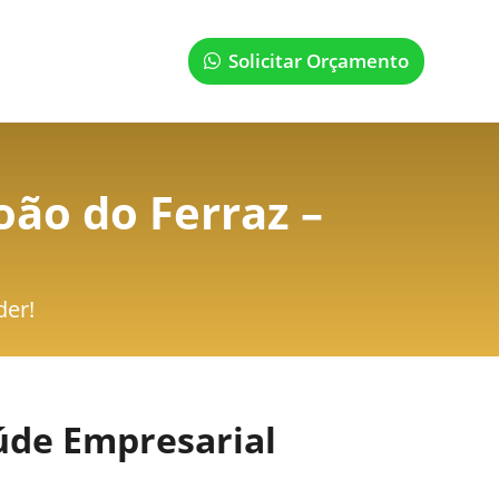
Solicitar Orçamento
oão do Ferraz –
der!
úde Empresarial