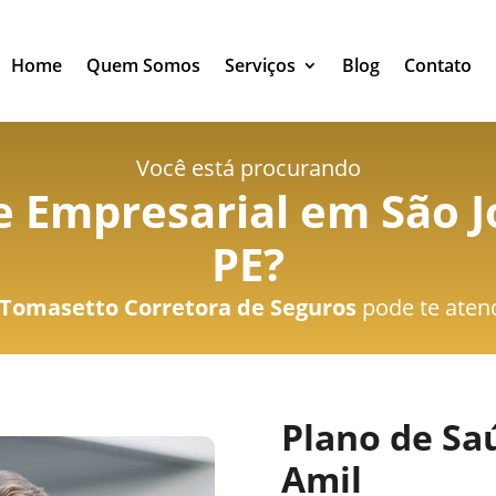
Home
Quem Somos
Serviços
Blog
Contato
Você está procurando
 Empresarial em São J
PE
?
Tomasetto Corretora de Seguros
pode te aten
Plano de Sa
Amil