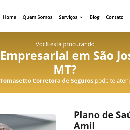
Home
Quem Somos
Serviços
Blog
Contato
Você está procurando
Empresarial em São Jos
MT
?
Tomasetto Corretora de Seguros
pode te aten
Plano de Sa
Amil