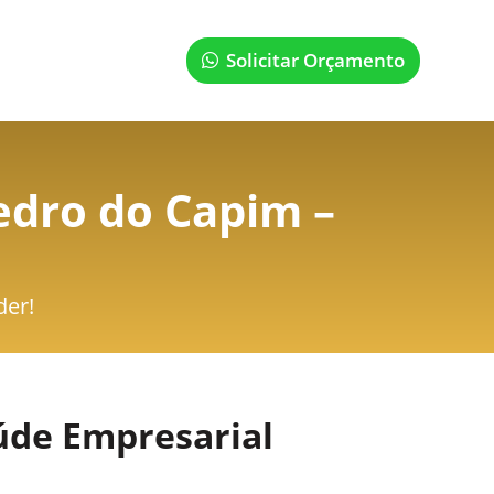
Solicitar Orçamento
edro do Capim –
der!
úde Empresarial