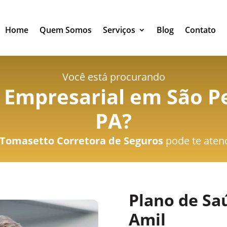
Home
Quem Somos
Serviços
Blog
Contato
Você está procurando
 Empresarial em São P
PA
?
Tomasetto Corretora de Seguros
pode te aten
Plano de Sa
Amil