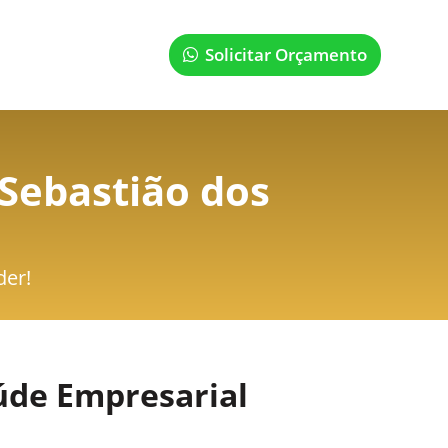
Solicitar Orçamento
Sebastião dos
der!
úde Empresarial