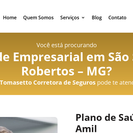
Home
Quem Somos
Serviços
Blog
Contato
Você está procurando
de Empresarial em São 
Robertos – MG
?
Tomasetto Corretora de Seguros
pode te aten
Plano de Sa
Amil