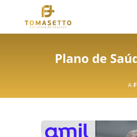
Plano de Saú
A
F