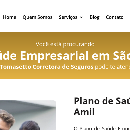
Home
Quem Somos
Serviços
Blog
Contato
Você está procurando
úde Empresarial em Sã
Tomasetto Corretora de Seguros
pode te aten
Plano de Sa
Amil
O Plano de Saúde Empre