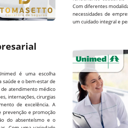
Com diferentes modalida
necessidades de empre
um cuidado integral e pe
resarial
Unimed é uma escolha
a saúde e o bem-estar de
e de atendimento médico
es, internações, cirurgias
mento de excelência. A
e prevenção e promoção
ção do absenteísmo e o
sas. Com uma variedade