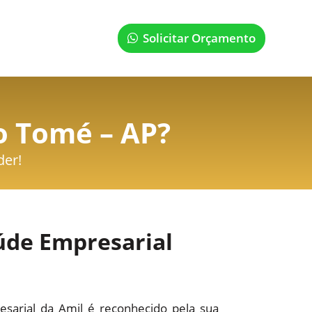
Solicitar Orçamento
o Tomé – AP
?
der!
úde Empresarial
sarial da Amil é reconhecido pela sua