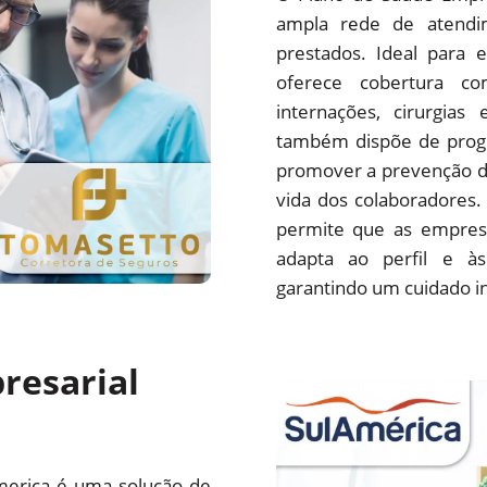
ampla rede de atendim
prestados. Ideal para 
oferece cobertura com
internações, cirurgias
também dispõe de progr
promover a prevenção d
vida dos colaboradores.
permite que as empres
adapta ao perfil e às
garantindo um cuidado i
resarial
merica é uma solução de