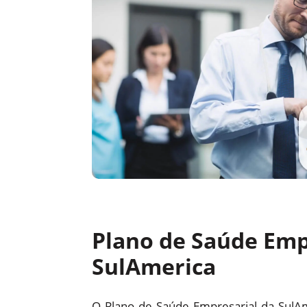
Plano de Saúde Emp
SulAmerica
O Plano de Saúde Empresarial da SulA