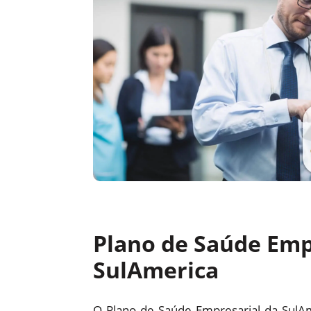
Plano de Saúde Emp
SulAmerica
O Plano de Saúde Empresarial da SulA