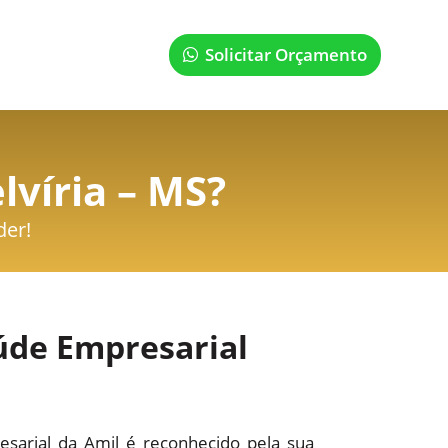
Solicitar Orçamento
lvíria – MS
?
der!
úde Empresarial
sarial da Amil é reconhecido pela sua