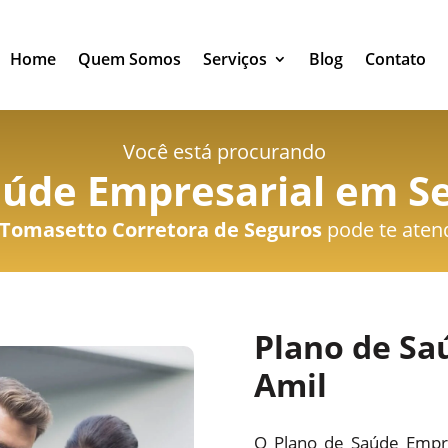
Home
Quem Somos
Serviços
Blog
Contato
Você está procurando
úde Empresarial em Se
Tomasetto Corretora de Seguros
pode te aten
Plano de Sa
Amil
O Plano de Saúde Empre