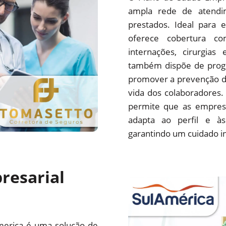
ampla rede de atendim
prestados. Ideal para 
oferece cobertura com
internações, cirurgias
também dispõe de progr
promover a prevenção d
vida dos colaboradores.
permite que as empres
adapta ao perfil e às
garantindo um cuidado i
resarial
merica é uma solução de