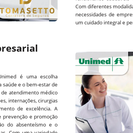
Com diferentes modalida
necessidades de empre
um cuidado integral e pe
resarial
Unimed é uma escolha
a saúde e o bem-estar de
e de atendimento médico
es, internações, cirurgias
mento de excelência. A
e prevenção e promoção
ção do absenteísmo e o
sas. Com uma variedade