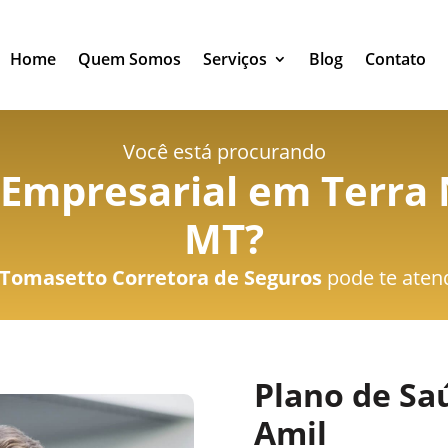
Home
Quem Somos
Serviços
Blog
Contato
Você está procurando
 Empresarial em Terra 
MT
?
Tomasetto Corretora de Seguros
pode te aten
Plano de Sa
Amil