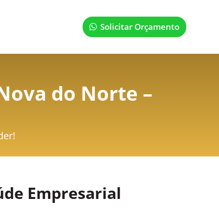
Solicitar Orçamento
Nova do Norte –
der!
úde Empresarial