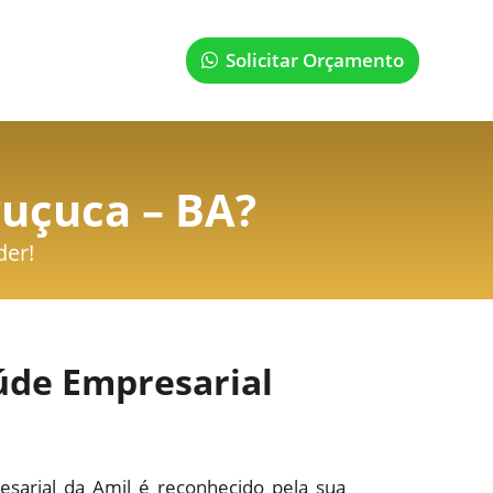
Solicitar Orçamento
ruçuca – BA
?
der!
úde Empresarial
sarial da Amil é reconhecido pela sua