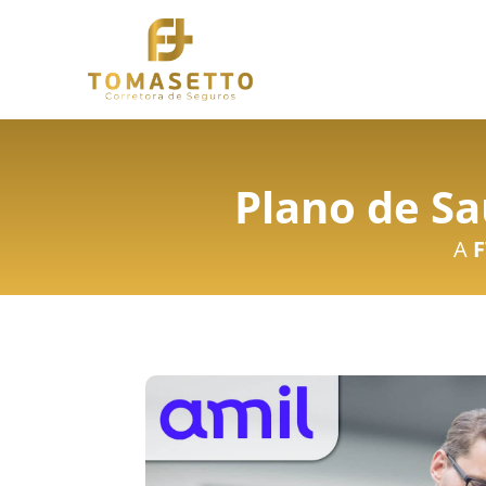
Plano de S
A
F