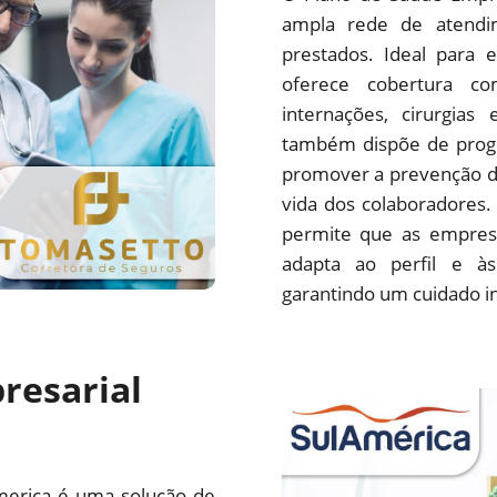
ampla rede de atendim
prestados. Ideal para 
oferece cobertura com
internações, cirurgias
também dispõe de progr
promover a prevenção d
vida dos colaboradores.
permite que as empres
adapta ao perfil e às
garantindo um cuidado i
resarial
merica é uma solução de