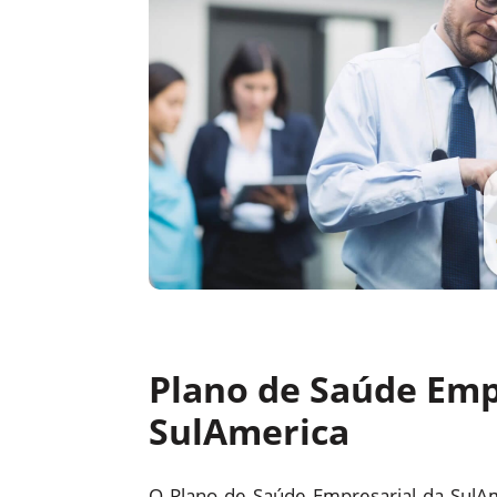
Plano de Saúde Emp
SulAmerica
O Plano de Saúde Empresarial da SulA