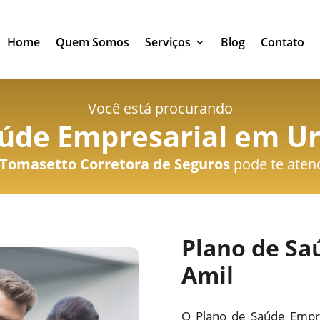
Home
Quem Somos
Serviços
Blog
Contato
Você está procurando
aúde Empresarial em U
Tomasetto Corretora de Seguros
pode te aten
Plano de Sa
Amil
O Plano de Saúde Empre