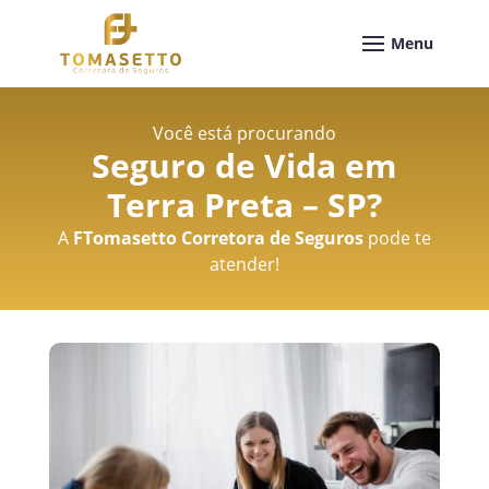
Você está procurando
Seguro de Vida em
Terra Preta – SP
?
A
FTomasetto Corretora de Seguros
pode te
atender!