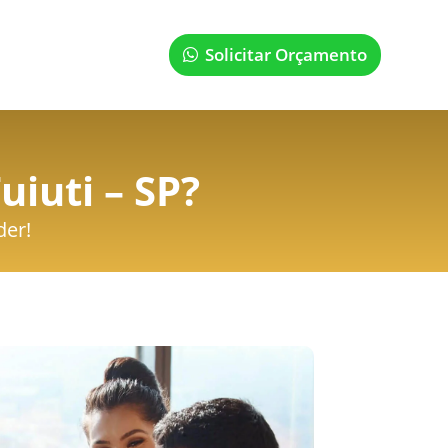
Solicitar Orçamento
iuti – SP
?
der!