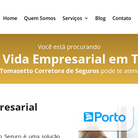
Home
Quem Somos
Serviços
Blog
Contato
Você está procurando
 Vida Empresarial em Tu
Tomasetto Corretora de Seguros
pode te aten
resarial
to Seguro é uma solução