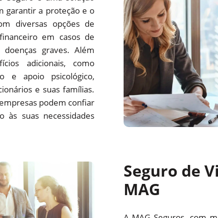
garantir a proteção e o
Com diversas opções de
 financeiro em casos de
e doenças graves. Além
ícios adicionais, como
ção e apoio psicológico,
onários e suas famílias.
s empresas podem confiar
o às suas necessidades
Seguro de V
MAG
A MAG Seguros, com mai