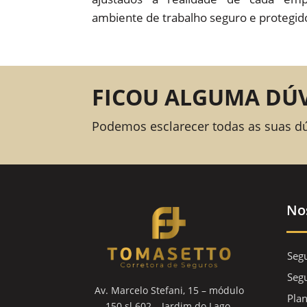
ambiente de trabalho seguro e protegid
FICOU ALGUMA DÚ
Podemos esclarecer todas as suas d
No
Seg
Segu
Av. Marcelo Stefani, 15 – módulo
Plan
150 sl 602 – Jardim do Lago,