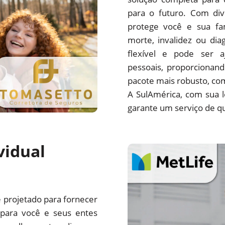
para o futuro. Com div
protege você e sua fa
morte, invalidez ou di
flexível e pode ser a
pessoais, proporcionan
pacote mais robusto, com
A SulAmérica, com sua l
garante um serviço de qu
vidual
é projetado para fornecer
l para você e seus entes