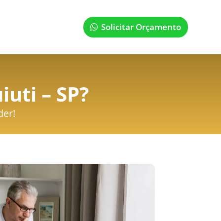
Solicitar Orçamento
iuti – SP
?
der!