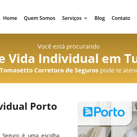
Home
Quem Somos
Serviços
Blog
Contato
Você está procurando
 Vida Individual em Tu
Tomasetto Corretora de Seguros
pode te aten
vidual Porto
o Seguro é uma escolha