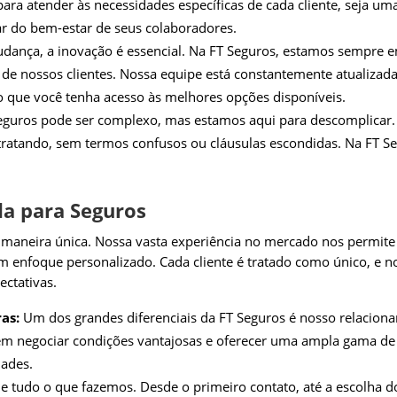
a atender às necessidades específicas de cada cliente, seja um
r do bem-estar de seus colaboradores.
ça, a inovação é essencial. Na FT Seguros, estamos sempre em
 de nossos clientes. Nossa equipe está constantemente atualizad
o que você tenha acesso às melhores opções disponíveis.
guros pode ser complexo, mas estamos aqui para descomplicar. 
tratando, sem termos confusos ou cláusulas escondidas. Na FT S
a para Seguros
aneira única. Nossa vasta experiência no mercado nos permite 
um enfoque personalizado. Cada cliente é tratado como único, 
ectativas.
as:
Um dos grandes diferenciais da FT Seguros é nosso relaciona
tem negociar condições vantajosas e oferecer uma ampla gama d
dades.
 de tudo o que fazemos. Desde o primeiro contato, até a escolh