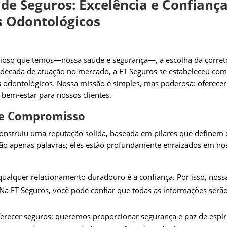
de Seguros: Excelência e Confianç
s Odontológicos
ioso que temos—nossa saúde e segurança—, a escolha da corretora
década de atuação no mercado, a FT Seguros se estabeleceu como
s odontológicos. Nossa missão é simples, mas poderosa: oferece
bem-estar para nossos clientes.
 e Compromisso
construiu uma reputação sólida, baseada em pilares que definem
são apenas palavras; eles estão profundamente enraizados em nos
ualquer relacionamento duradouro é a confiança. Por isso, noss
 Na FT Seguros, você pode confiar que todas as informações serã
recer seguros; queremos proporcionar segurança e paz de espíri