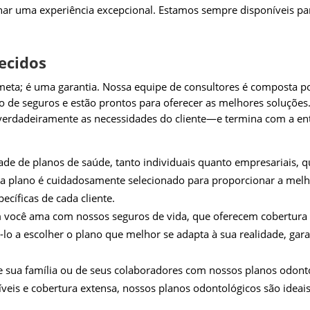
ar uma experiência excepcional. Estamos sempre disponíveis para
ecidos
eta; é uma garantia. Nossa equipe de consultores é composta por
e seguros e estão prontos para oferecer as melhores soluções.
rdadeiramente as necessidades do cliente—e termina com a ent
e de planos de saúde, tanto individuais quanto empresariais, 
a plano é cuidadosamente selecionado para proporcionar a melho
cíficas de cada cliente.
m você ama com nossos seguros de vida, que oferecem cobertu
-lo a escolher o plano que melhor se adapta à sua realidade, gar
e sua família ou de seus colaboradores com nossos planos odon
xíveis e cobertura extensa, nossos planos odontológicos são idea